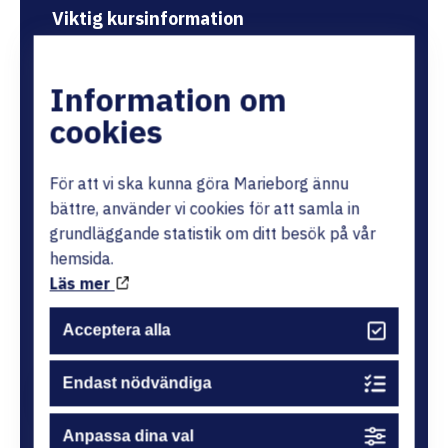
Viktig kursinformation
Ansökan
2026-01-07 till 2026-05-15
Information om
cookies
Antagningsbesked
Senast 2026-06-18
För att vi ska kunna göra Marieborg ännu
Kurstid
2026-08-17 till 2026-12-18
bättre, använder vi cookies för att samla in
grundläggande statistik om ditt besök på vår
Kursplats
Herrgården
hemsida.
Läs mer
Studieform
Heltid på plats
Acceptera alla
Endast nödvändiga
Ansökan är stängd
Anpassa dina val