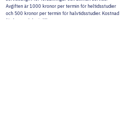
Avgiften är 1000 kronor per termin för heltidsstudier
och 500 kronor per termin för halvtidsstudier. Kostnad
för kost och logi tillkommer.
Kursplan (PDF)
Kursansvarig
Jenny Andersson
info@marieborg.org