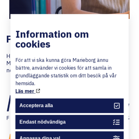
Information om
Pressmaterial
cookies
Här kan du ladda ner profilmaterial för
För att vi ska kunna göra Marieborg ännu
Marieborg Folkhögskola. Klicka på en logotyp
bättre, använder vi cookies för att samla in
nedan för att ladda ner den till din dator
grundläggande statistik om ditt besök på vår
hemsida.
Läs mer
Acceptera alla
Endast nödvändiga
Anpassa dina val