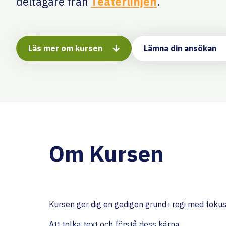
deltagare från
Teaterlinjen
.
Läs mer om kursen
Lämna din ansökan
Om Kursen
Kursen ger dig en gedigen grund i regi med foku
Att tolka text och förstå dess kärna.