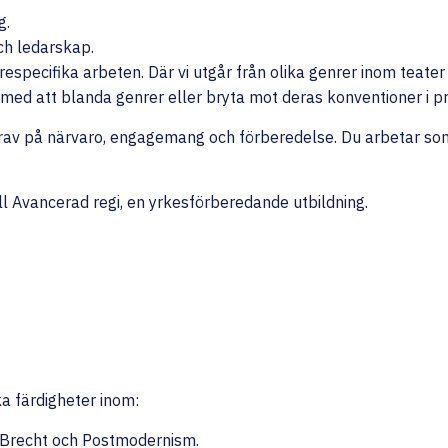
g.
ch ledarskap.
pecifika arbeten. Där vi utgår från olika genrer inom teater 
 med att blanda genrer eller bryta mot deras konventioner i p
 krav på närvaro, engagemang och förberedelse. Du arbetar so
ill Avancerad regi, en yrkesförberedande utbildning.
ka färdigheter inom:
, Brecht och Postmodernism.