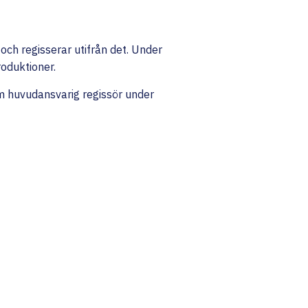
och regisserar utifrån det. Under
roduktioner.
m huvudansvarig regissör under