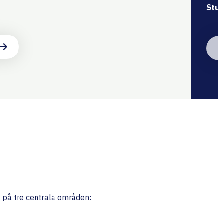
St
s på tre centrala områden: