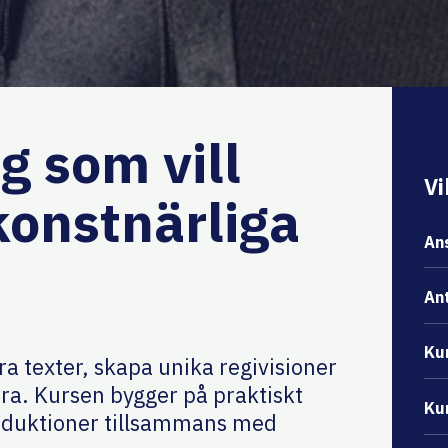
ig som vill
Vi
konstnärliga
An
An
Ku
ra texter, skapa unika regivisioner
ra. Kursen bygger på praktiskt
Ku
roduktioner tillsammans med