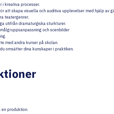
r i kreativa processer.
r att skapa visuella och auditiva upplevelser med hjälp av gä
era teatergenrer.
ga utifrån dramaturgiska sturkturer.
målgruppsanpassning och scenbilder
ing.
bete med andra kurser på skolan.
 du omsätter dina kunskaper i praktiken.
ktioner
l en produktion.