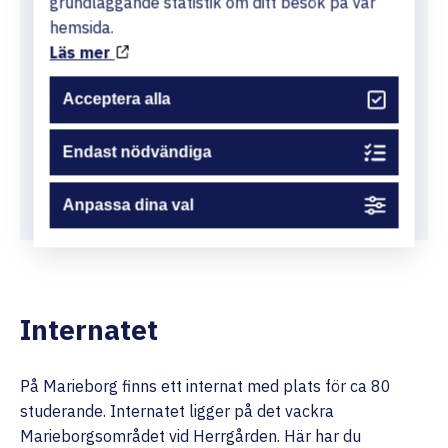
grundläggande statistik om ditt besök på vår
studerandeinflytande tillämpas på skolan med
hemsida.
bland annat kursråd på varje arbetsenhet och
Läs mer
representation i skolans beslutande organ. I
varje klass finns en pågående diskussion om
Acceptera alla
innehåll och uppläggning av utbildningen
baserat på eget ansvar och ett aktivt eget
Endast nödvändiga
engagemang.
Anpassa dina val
Internatet
På Marieborg finns ett internat med plats för ca 80
studerande. Internatet ligger på det vackra
Marieborgsområdet vid Herrgården. Här har du