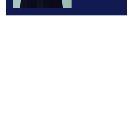
Lisa Flogell
Rektor för Marieborgs folkhögskola
0703-28 56 85
lisa.flogell@marieborg.org