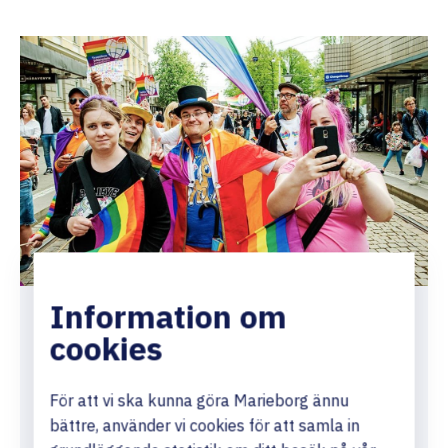
Information om
cookies
Demokrati och
studerandeinflytande
För att vi ska kunna göra Marieborg ännu
bättre, använder vi cookies för att samla in
Demokratiskt uppbyggd organisation för