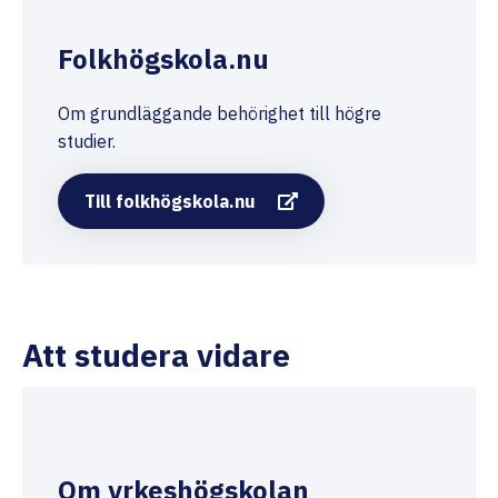
folkhögskola (15 dagar eller längre). En kurs
är en utbildning som rapporteras som
Folkhögskola.nu
folkhögskolekurs till Folkbildningsrådet.
Om grundläggande behörighet till högre
studier.
Till folkhögskola.nu
Att studera vidare
Om yrkeshögskolan