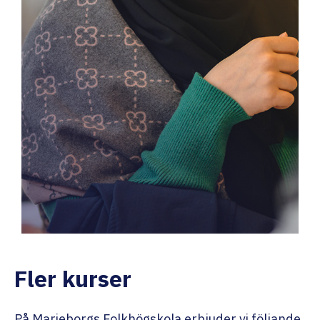
Fler kurser
På Marieborgs Folkhögskola erbjuder vi följande