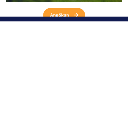
Ansökan
Navigation
Kurser
Om skolan
Konferens
Kontakt
Restaurang
Ansökan
Följ oss
Kontakta oss
Instagram
info@marieborg.org
Facebook
011-21 96 00