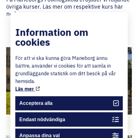
övriga kurser. Läs mer om respektive kurs här
nedan.
Information om
cookies
För att vi ska kunna göra Marieborg ännu
bättre, använder vi cookies för att samla in
grundläggande statistik om ditt besök på vår
hemsida.
Läs mer
Acceptera alla
Endast nödvändiga
Arbetsmiljöutbildningar
Anpassa dina val