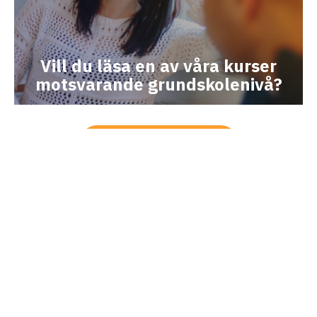
Vill du läsa en av våra kurser
motsvarande grundskolenivå?
Lämna din ansökan
Navigation
Kurser
Om skolan
Konferens
Kontakt
Restaurang
Ansökan
Följ oss
Kontakta oss
Instagram
info@marieborg.org